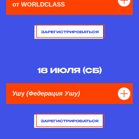
от WORLDCLASS
Ушу
(Федерация Ушу)