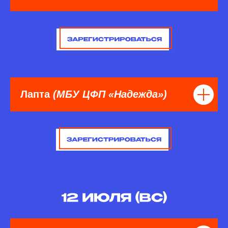
Лапта
(МБУ ЦФП «Надежда»)