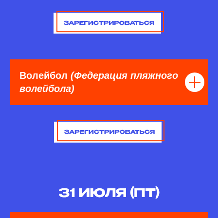
Волейбол
(Федерация пляжного
волейбола)